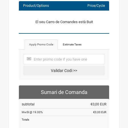
Product/Options
Price/Cycle
El seu Carro de Comandes està Buit
Apply Promo Code
Estimate Taxes
Validar Codi >>
Sumari de Comanda
subtotal
€0,00 EUR
MwSt @ 19.00%
€0,00 EUR
Totals