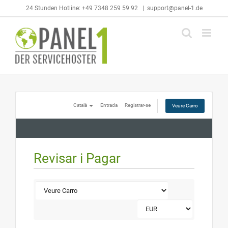
Skip
24 Stunden Hotline: +49 7348 259 59 92
|
support@panel-1.de
to
content
Català
Entrada
Registrar-se
Veure Carro
Revisar i Pagar