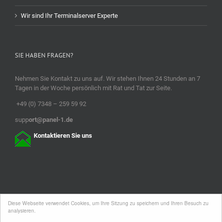
Wir sind Ihr Terminalserver Experte
SIE HABEN FRAGEN?
Nehmen Sie Kontakt zu uns auf. Wir stehen Ihnen 24 Stunden an 7
Tagen in der Woche persönlich mit Rat und Tat zur Seite.
+49 (0) 7348 – 259 59 92
supp
ort@panel-1.de
Kontaktieren Sie uns
Diese Webseite verwendet Cookies, um Ihre Sitzung zu speichern und Ihren Besuch zu
analysieren.