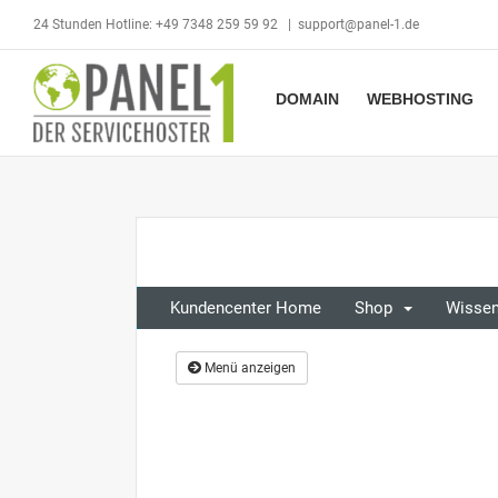
Skip
24 Stunden Hotline: +49 7348 259 59 92
|
support@panel-1.de
to
content
DOMAIN
WEBHOSTING
Kundencenter Home
Shop
Wisse
Menü anzeigen