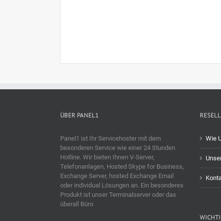
ÜBER PANEL1
RESELL
Panel1 ist Ihr Servicehoster mit dem
Wie U
besonderen Service wie einer 24 Stunden
Hotline. Wir bieten Ihnen V-Server,
Unse
Telefonanlagen, Hosted Skype for Business,
Exchange Server, hosted Exchange Email
Konta
oder individual Lösungen an. Ein besonderes
Produkt ist unser Terminalserver oder das
überall Büro
WICHTI