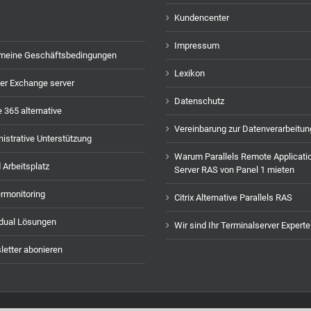
Kundencenter
Impressum
emeine Geschäftsbedingungen
Lexikon
er Exchange server
Datenschutz
e 365 alternative
Vereinbarung zur Datenverarbeitun
istrative Unterstützung
Warum Parallels Remote Applicati
 Arbeitsplatz
Server RAS von Panel 1 mieten
rmonitoring
Citrix Alternative Parallels RAS
idual Lösungen
Wir sind Ihr Terminalserver Experte
etter abonieren