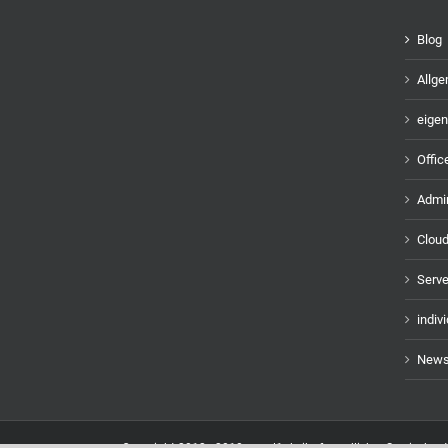
Blog
Allg
eigen
Offic
Admin
Cloud
Serve
indiv
Newsl