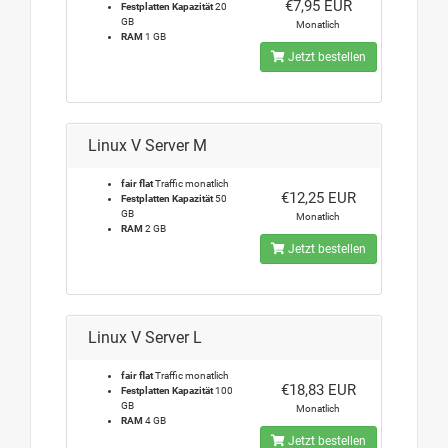
€7,95 EUR
Festplatten Kapazität
20
GB
Monatlich
RAM
1 GB
Jetzt bestellen
Linux V Server M
fair flat
Traffic monatlich
€12,25 EUR
Festplatten Kapazität
50
GB
Monatlich
RAM
2 GB
Jetzt bestellen
Linux V Server L
fair flat
Traffic monatlich
€18,83 EUR
Festplatten Kapazität
100
GB
Monatlich
RAM
4 GB
Jetzt bestellen