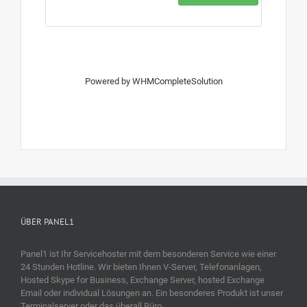
Powered by
WHMCompleteSolution
ÜBER PANEL1
Panel1 ist Ihr Servicehoster mit dem besonderen Service wie einer
24 Stunden Hotline. Wir bieten Ihnen V-Server, Telefonanlagen,
Hosted Skype for Business, Exchange Server, hosted Exchange
Email oder individual Lösungen an. Ein besonderes Produkt ist unser
Terminalserver oder das überall Büro