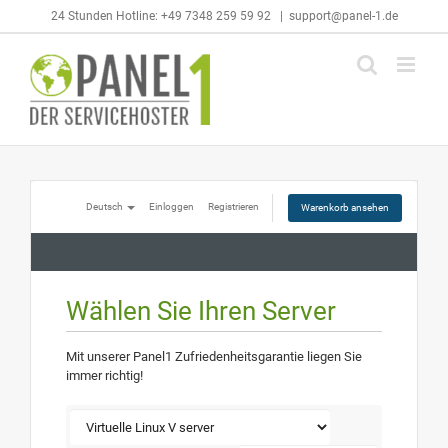
Skip
24 Stunden Hotline: +49 7348 259 59 92
|
support@panel-1.de
to
content
Deutsch
Einloggen
Registrieren
Warenkorb ansehen
Wählen Sie Ihren Server
Mit unserer Panel1 Zufriedenheitsgarantie liegen Sie
immer richtig!