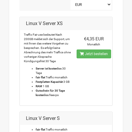
Linux V Server XS
Traffic Fair use bedeutet Nach
€4,35 EUR
200GB meldet sich der Support, um
mit Ihnen das weitere Vorgehen zu
Monatlich
besprechen. Es erfolgt keine
Abrechnung des mehr Traffics ohne
Jetzt bestellen
vorheriger Absprache
Kündigungsfrist 30 Tage
Server ist kostenlos
30
Tage
fair flat
Traffic monatlich
Festplatten Kapazität
3 GB
RAM
1 GB
Gutschein für 30 Tage
kostenlos
freevps
Linux V Server S
fair flat
Traffic monatlich