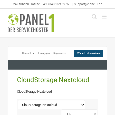
Skip
24 Stunden Hotline: +49 7348 259 59 92
|
support@panel-1.de
to
content
Deutsch
Einloggen
Registrieren
Warenkorb ansehen
CloudStorage Nextcloud
CloudStorage Nextcloud