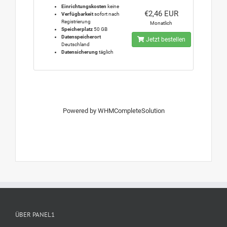
Einrichtungskosten
keine
€2,46 EUR
Verfügbarkeit
sofort nach
Registrierung
Monatlich
Speicherplatz
50 GB
Datenspeicherort
Jetzt bestellen
Deutschland
Datensicherung
täglich
Powered by
WHMCompleteSolution
ÜBER PANEL1