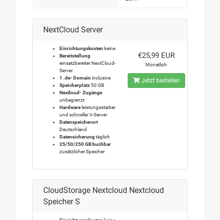
NextCloud Server
Einrichtungskosten
keine
€25,99 EUR
Bereitstellung
einsatzbereiter NextCloud-
Monatlich
Server
1 .de- Domain
inclusive
Jetzt bestellen
Speicherplatz
50 GB
Nextloud- Zugänge
unbegrenzt
Hardware
leistungsstarker
und schneller V-Server
Datenspeicherort
Deutschland
Datensicherung
täglich
25/50/250 GB buchbar
zusätzlicher Speicher
CloudStorage Nextcloud Nextcloud
Speicher S