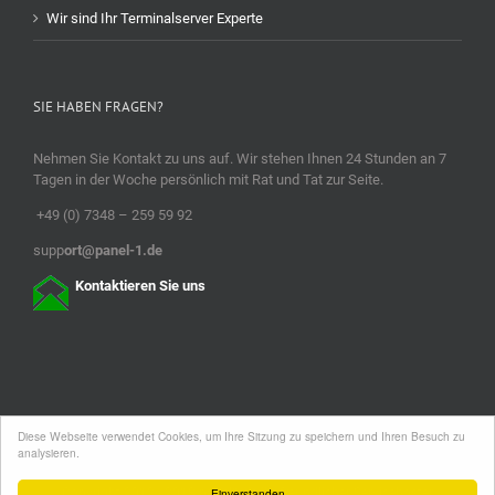
Wir sind Ihr Terminalserver Experte
SIE HABEN FRAGEN?
Nehmen Sie Kontakt zu uns auf. Wir stehen Ihnen 24 Stunden an 7
Tagen in der Woche persönlich mit Rat und Tat zur Seite.
+49 (0) 7348 – 259 59 92
supp
ort@panel-1.de
Kontaktieren Sie uns
Diese Webseite verwendet Cookies, um Ihre Sitzung zu speichern und Ihren Besuch zu
analysieren.
Einverstanden
Copyright 2012 - 2018 panel1.de ihr freundlicher Servicehoster