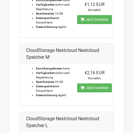
Einrichtungskosten
keine
€1,12 EUR
Verfügbarkeit
sofort nach
Registrierung
Monatlich
Speicherplatz
10 GB
Datenspeicherort
Jetzt bestellen
Deutschland
Datensicherung
täglich
CloudStorage Nextcloud Nextcloud
Speicher M
Einrichtungskosten
keine
€2,16 EUR
Verfügbarkeit
sofort nach
Registrierung
Monatlich
Speicherplatz
20 GB
Datenspeicherort
Jetzt bestellen
Deutschland
Datensicherung
täglich
CloudStorage Nextcloud Nextcloud
Speicher L