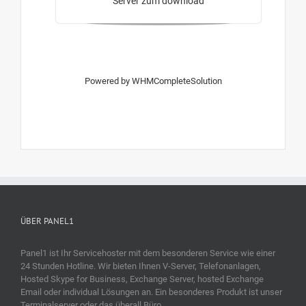
Server zum download
Powered by
WHMCompleteSolution
ÜBER PANEL1
Panel1 ist Ihr Servicehoster mit dem besonderen Service wie einer
24 Stunden Hotline. Wir bieten Ihnen V-Server, Telefonanlagen,
Hosted Skype for Business, Exchange Server, hosted Exchange
Email oder individual Lösungen an. Ein besonderes Produkt ist unser
Terminalserver oder das überall Büro