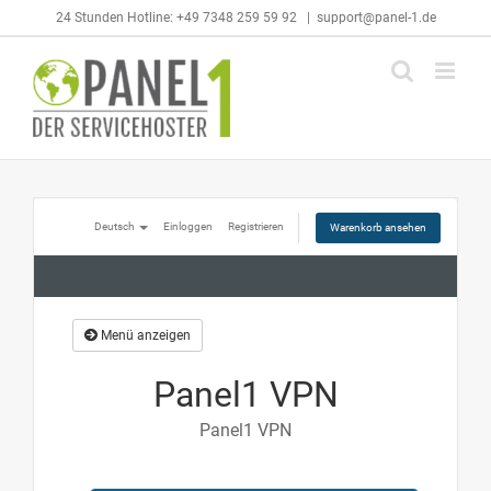
Skip
24 Stunden Hotline: +49 7348 259 59 92
|
support@panel-1.de
to
content
Deutsch
Einloggen
Registrieren
Warenkorb ansehen
Menü anzeigen
Panel1 VPN
Panel1 VPN