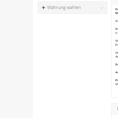
Währung wählen
Da
M
Gr
Br
in
St
En
Us
d
Da
Ar
Pr
Gh