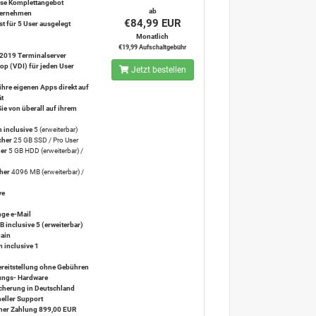
se Komplettangebot
ab
nternehmen
€84,99 EUR
st für 5 User ausgelegt
Monatlich
€19,99 Aufschaltgebühr
2019 Terminalserver
op (VDI) für jeden User
Jetzt bestellen
ihre eigenen Apps direkt auf
ät
Sie von überall auf ihrem
 inclusive
5 (erweiterbar)
cher
25 GB SSD / Pro User
her
5 GB HDD (erweiterbar) /
her
4096 MB (erweiterbar) /
ve
nge e-Mail
B inclusive
5 (erweiterbar)
ain
m inclusive
1
ereitstellung ohne Gebühren
tungs- Hardware
icherung in Deutschland
eller Support
icher Zahlung 899,00 EUR