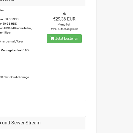
üro
ab
€29,36 EUR
her
50 GB SSD
er
50 GB HDD
Monatlich
her
4096 MB (erweiterbar)
€9,99 Aufschaltgebühr
ser
1User
Jetzt bestellen
hange mail / User
r Vertragslaufzeit 10 %
GB Nextcloud-Storrage
 und Server Stream