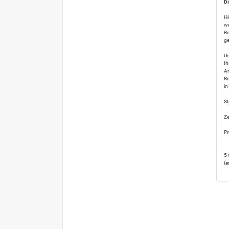
Di
Hi
we
Br
ge
Un
Ih
A
Br
in
St
Ze
Pr
5 
(e