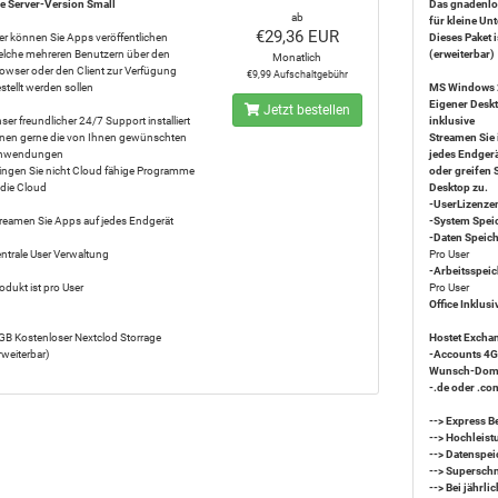
e Server-Version Small
Das gnadenlo
ab
für kleine U
€29,36 EUR
er können Sie Apps veröffentlichen
Dieses Paket i
lche mehreren Benutzern über den
(erweiterbar)
Monatlich
owser oder den Client zur Verfügung
€9,99 Aufschaltgebühr
stellt werden sollen
MS Windows 
Eigener Deskt
Jetzt bestellen
ser freundlicher 24/7 Support installiert
inklusive
nen gerne die von Ihnen gewünschten
Streamen Sie 
nwendungen
jedes Endger
ingen Sie nicht Cloud fähige Programme
oder greifen 
 die Cloud
Desktop zu.
-UserLizenzen
reamen Sie Apps auf jedes Endgerät
-System Spei
-Daten Speic
ntrale User Verwaltung
Pro User
-Arbeitsspeic
odukt ist pro User
Pro User
Office Inklusi
GB Kostenloser Nextclod Storrage
Hostet Excha
rweiterbar)
-Accounts 4G
Wunsch-Dom
-.de oder .co
--> Express B
--> Hochleis
--> Datenspe
--> Superschn
--> Bei jährl