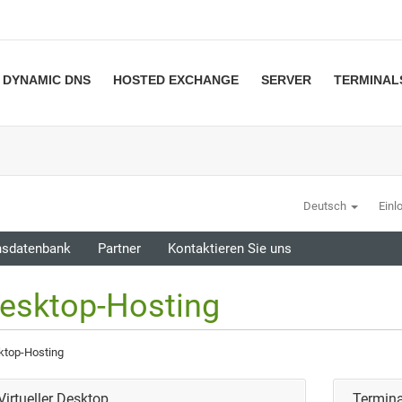
DYNAMIC DNS
HOSTED EXCHANGE
SERVER
TERMINAL
Deutsch
Einl
nsdatenbank
Partner
Kontaktieren Sie uns
esktop-Hosting
ktop-Hosting
Virtueller Desktop
Termina