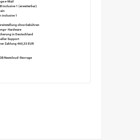
nge e-Mail
 inclusive 1 (erweiterbar)
ain
m inclusive
1
ereitstellung ohne Gebühren
tungs- Hardware
icherung in Deutschland
eller Support
icher Zahlung 460,33 EUR
 GB Nextcloud-Storrage