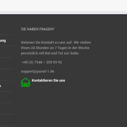
SIE HABEN FRAGEN?
rung
Nehmen Sie Kontakt zu uns auf. Wir stehen
Ihnen 24 Stunden an 7 Tagen in der Woche
persönlich mit Rat und Tat zur Seite.
+49 (0) 7348 – 259 59 92
supp
ort@panel-1.de
Kontaktieren Sie uns
n