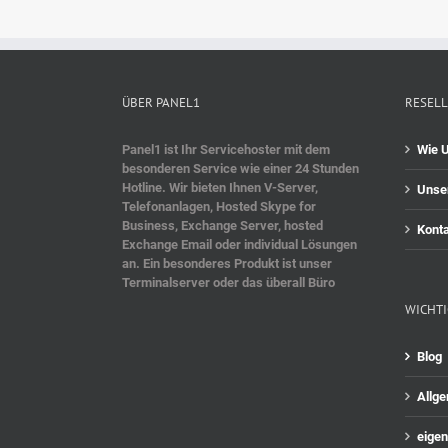
ÜBER PANEL1
RESELL
Panel1 ist Ihr Servicehoster mit dem
Wie U
besonderen Service wie einer 24 Stunden
Hotline. Wir bieten Ihnen V-Server,
Unse
Telefonanlagen, Hosted Skype for
Business, Exchange Server, hosted
Konta
Exchange Email oder individual Lösungen
an. Ein besonderes Produkt ist unser
Terminalserver oder das überall Büro
WICHTI
Blog
Allg
eigen