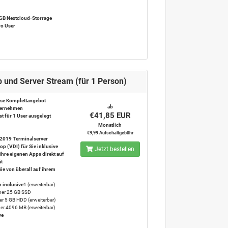
 GB Nextcloud-Storrage
ro User
 und Server Stream (für 1 Person)
se Komplettangebot
ab
nternehmen
€41,85 EUR
st für 1 User ausgelegt
Monatlich
€9,99 Aufschaltgebühr
2019 Terminalserver
op (VDI) für Sie inklusive
Jetzt bestellen
ihre eigenen Apps direkt auf
ät
Sie von überall auf ihrem
 inclusive
1 (erweiterbar)
her 25 GB SSD
er 5 GB HDD (erweiterbar)
her 4096 MB (erweiterbar)
ve