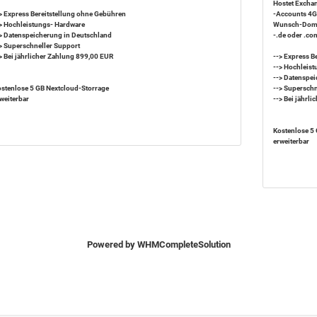
Hostet Excha
> Express Bereitstellung ohne Gebühren
-Accounts 4GB
> Hochleistungs- Hardware
Wunsch-Dom
> Datenspeicherung in Deutschland
-.de oder .co
> Superschneller Support
> Bei jährlicher Zahlung 899,00 EUR
--> Express B
--> Hochleis
--> Datenspe
stenlose 5 GB Nextcloud-Storrage
--> Superschn
weiterbar
--> Bei jährl
Kostenlose 5
erweiterbar
Powered by
WHMCompleteSolution