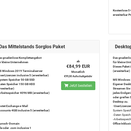
Kostenlose 5
erweiterbar P
Das Mittelstands Sorglos Paket
Desktop
s gnadenlose Komplettangebot
Das gnadenlo
ab
r kleine Unternehmen
für kleine U
€84,99 EUR
Dieses Paket i
 Windows 2019 Terminalserver
(erweiterbar)
Monatlich
serLizenzen inclusive
5 (erweiterbar)
€99,00 Aufschaltgebühr
ystem Speicher
50 GB SSD
MS Windows 
aten Speicher
150 GB HDD
Eigener Deskt
Jetzt bestellen
rweiterbar)
Streamen Sie 
rbeitsspeicher
4096 MB (erweiterbar)
jedes Endger
oder greifen 
Desktop zu.
stet Exchange e-Mail
-UserLizenzen
ccounts 4GB inclusive
5 (erweiterbar)
System Speic
-Daten Speich
-Arbeitsspeic
unsch-Domain
Office Inklusi
de oder .com inclusive
1