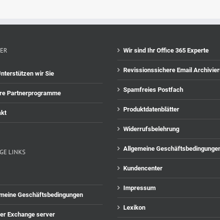
ER
Wir sind Ihr Office 365 Experte
Revissionssichere Email Archivie
nterstützen wir Sie
Spamfreies Postfach
re Partnerprogramme
Produktdatenblätter
kt
Widerrufsbelehrung
Allgemeine Geschäftsbedingunge
GE LINKS
Kundencenter
Impressum
emeine Geschäftsbedingungen
Lexikon
er Exchange server