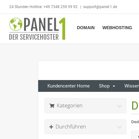
Skip
24 Stunden Hotline: +49 7348 259 59 92
|
support@panel-1.de
to
content
DOMAIN
WEBHOSTING
Kundencenter Home
Shop
Wisse
D
Kategorien
Des
Durchführen