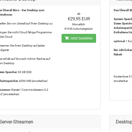
s Überall Büro - Der Desktop zum
Das Überall B
ab
itnehmen
€29,95 EUR
System Speic
eifen Sie von überall auf Ihren Desktop zu
Daten Speich
Monatlich
Arbeitsspeic
€19,99 Aufschaltgebühr
ingen Sie nicht Cloud fähige Programme
Enthaltene U
 die Cloud
Jetzt bestellen
optional
1 Exc
reamen Sie Ihren Desktop auf jedes
dgerät
Bei Jährliche
Rabatt
er erhält auf Wunsch Admin Rechte auf
em Desktop
ten Speicher
30 GB SSD
Kostenlose 5 
beitsspeicher
4096 MB (erweiterbar)
erweiterbar
ozessor Cores
1 Core mindestens 3,2
Z (erweiterbar)
Server-Streamen
Desktop