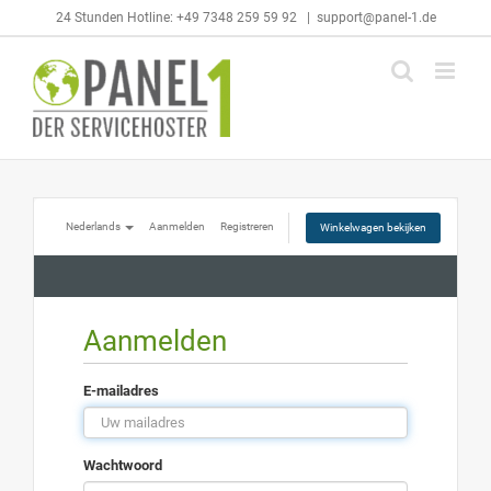
Skip
24 Stunden Hotline: +49 7348 259 59 92
|
support@panel-1.de
to
content
Nederlands
Aanmelden
Registreren
Winkelwagen bekijken
Aanmelden
E-mailadres
Wachtwoord