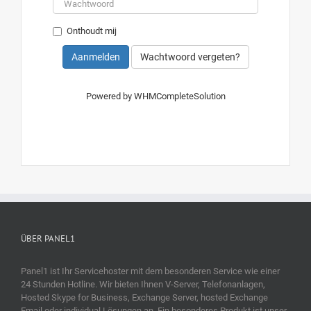
Onthoudt mij
Wachtwoord vergeten?
Powered by
WHMCompleteSolution
ÜBER PANEL1
Panel1 ist Ihr Servicehoster mit dem besonderen Service wie einer
24 Stunden Hotline. Wir bieten Ihnen V-Server, Telefonanlagen,
Hosted Skype for Business, Exchange Server, hosted Exchange
Email oder individual Lösungen an. Ein besonderes Produkt ist unser