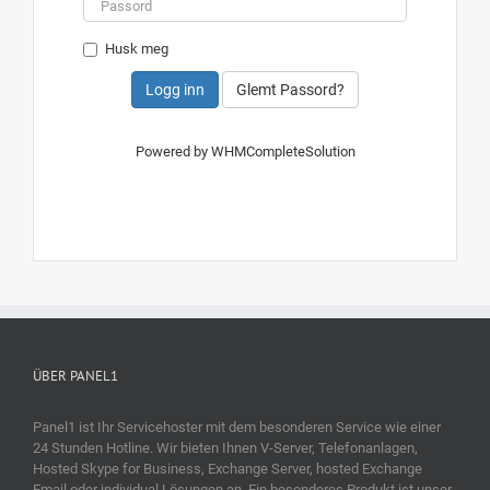
Husk meg
Glemt Passord?
Powered by
WHMCompleteSolution
ÜBER PANEL1
Panel1 ist Ihr Servicehoster mit dem besonderen Service wie einer
24 Stunden Hotline. Wir bieten Ihnen V-Server, Telefonanlagen,
Hosted Skype for Business, Exchange Server, hosted Exchange
Email oder individual Lösungen an. Ein besonderes Produkt ist unser