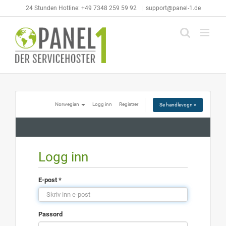
Skip
24 Stunden Hotline: +49 7348 259 59 92
|
support@panel-1.de
to
content
Norwegian
Logg inn
Registrer
Se handlevogn »
Logg inn
E-post *
Passord